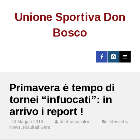
Unione Sportiva Don
Bosco
Primavera è tempo di
tornei “infuocati”: in
arrivo i report !
24 Maggio 2016
·
donboscocalcio
·
Interviste
,
News
,
Risultati Gare