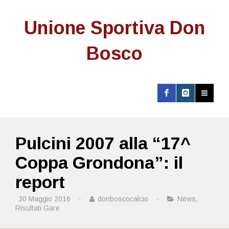
Unione Sportiva Don
Bosco
Pulcini 2007 alla “17^
Coppa Grondona”: il
report
30 Maggio 2016
·
donboscocalcio
·
News
,
Risultati Gare