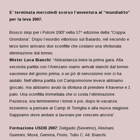
E’ terminata mercoledì scorso l’avventura al “mundialito”
per la leva 2007.
Brusco stop per i Pulcini 2007 nella 17^ edizione della “Coppa
Grondona”. Dopo l’esordio vittorioso sul Baiardo, nel secondo e
terzo turno arrivano due sconfitte che costano una sfortunata
eliminazione dal torneo.
Mister Luca Bianchi
: “Abbastanza bene la prima gara. Alla
seconda partita con l’Arenzano siamo arrivati stanchi dal torneo
savonese del giorno prima, e un pò di nervosismo non ci ha
aiutato. Nell’ultima partita col Campomorone invece abbiamo
giocato, ma abbiamo avuto la sfortuna di prendere 4 traverse e 1
palo. Una sconfitta immeritata che ci costa l’eliminazione.
Pazienza, ora termineremo i tornei e poi, dopo le vacanze,
inizieremo a pensare al Camp di Torriglia e alla nuova stagione.
Sappiamo dove andare a lavorare per crescere ancora”.
Formazione USDB 2007:
Delgado (Severino), Alisinani,
Guerrero, Mosé, Gemma, Florio, Tullo C. All. Bianchi.