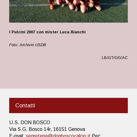
I Pulcini 2007 con mister Luca Bianchi
Foto: Archivio USDB
LB/GT/GG/AC
Contatti
U.S. DON BOSCO
Via S.G. Bosco 14r, 16151 Genova
E-mail:
segreteria@donboscocalcio.it
Pec: