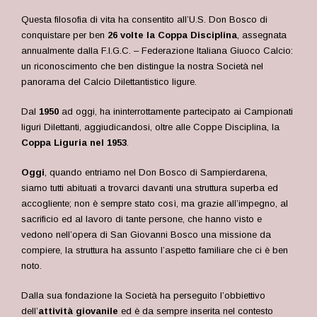
Questa filosofia di vita ha consentito all’U.S. Don Bosco di
conquistare per ben
26 volte la Coppa Disciplina
, assegnata
annualmente dalla F.I.G.C. – Federazione Italiana Giuoco Calcio:
un riconoscimento che ben distingue la nostra Società nel
panorama del Calcio Dilettantistico ligure.
Dal
1950
ad oggi, ha ininterrottamente partecipato ai Campionati
liguri Dilettanti, aggiudicandosi, oltre alle Coppe Disciplina, la
Coppa Liguria nel 1953
.
Oggi
, quando entriamo nel Don Bosco di Sampierdarena,
siamo tutti abituati a trovarci davanti una struttura superba ed
accogliente; non è sempre stato così, ma grazie all’impegno, al
sacrificio ed al lavoro di tante persone, che hanno visto e
vedono nell’opera di San Giovanni Bosco una missione da
compiere, la struttura ha assunto l’aspetto familiare che ci è ben
noto.
Dalla sua fondazione la Società ha perseguito l’obbiettivo
dell’
attività giovanile
ed è da sempre inserita nel contesto