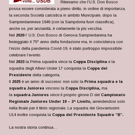
Riteniamo che l’U.S. Don Bosco
possa essere considerata a pieno diritto, in ordine di importanza,
la seconda Società calcistica in ambito Municipale, dopo la
Sampierdarenese 1946 (con la Sampdoria fuori classifica),
anche se, per anzianità, è certamente la più vecchia.
Nel
2020
l’ U.S. Don Bosco di Genova Sampierdarena ha
festeggiato il 75° anno della fondazione ma, in coincidenza con
l’inizio della pandemia Covid-19, è stato purtroppo impossibile
celebrare l’evento.
Nel
2023
la Prima squadra vince la
Coppa Disciplina
e la
squadra degli Allievi Under 17 conquista la
Coppa del
Presidente
della categoria.
Il
2025
è un anno di successi: non solo la
Prima squadra e la
squadra Juniores
vincono la
Coppa Disciplina,
ma
la
squadra Juniores
vince il proprio girone D del
Campionato
Regionale Juniores Under 19 – 2^ Livello,
arrendendosi solo
nella finale per il titolo regionale. La squadra dei Giovanissimi
U14 inoltre conquista la
Coppa del Presidente Squadre “B”.
La nostra storia continua…