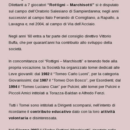
Dilettanti a 7 giocatori
“Rottigni – Marchisotti”
si è disputato
sul campo dell’Oratorio Salesiano di Sampierdarena; negli anni
successivi al campo Italo Ferrando di Cornigliano, a Rapallo, a
Lavagna e, nel 2004, al campo di Via dell’Acciaio.
Negli anni ’60 entra a far parte del consiglio direttivo Vittorio
Buffa, che per quarant’anni ha contribuito allo sviluppo della
società.
In concomitanza col “Rottigni – Marchisotti” e tenendo fede alla
propria vocazione, la Società ha organizzato tornei dedicati alle
Leve giovanili: dal
1982
il “Torneo Carlo Luoni”, per la categoria
Giovanissimi; dal
1987
il “Torneo Don Bosco”, per Esordienti; dal
1994
il “Torneo Luciano Cian” per Pulcini; altri tornei per Pulcini e
Piccoli Amici intitolati a Torazza-Baldan e Alfredo Fenzi.
Tutti i Tornei sono intitolati a Dirigenti scomparsi, nell’intento di
ricordarne il
contributo educativo
dato con la loro
attività
volontaria
e disinteressata.