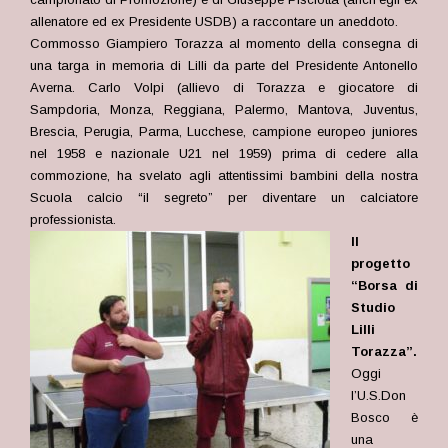
allenatore ed ex Presidente USDB) a raccontare un aneddoto.
Commosso Giampiero Torazza al momento della consegna di
una targa in memoria di Lilli da parte del Presidente Antonello
Averna. Carlo Volpi (allievo di Torazza e giocatore di
Sampdoria, Monza, Reggiana, Palermo, Mantova, Juventus,
Brescia, Perugia, Parma, Lucchese, campione europeo juniores
nel 1958 e nazionale U21 nel 1959) prima di cedere alla
commozione, ha svelato agli attentissimi bambini della nostra
Scuola calcio “il segreto” per diventare un calciatore
professionista.
Il
progetto
“Borsa di
Studio
Lilli
Torazza”.
Oggi
l’U.S.Don
Bosco è
una