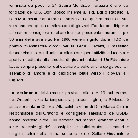
terminata da poco la 2^ Guerra Mondiale, Torazza è uno dei
fondatori dell’U.S. Don Bosco insieme al sig. Edilio Rapallo, a
Don Moroncelli e al parroco Don Nervi. Da quel momento la sua
vera carriera: quella di allevatore di giovani. Fondatore, dirigente,
allenatore, consigliere, direttore tecnico, presidente onorario… per
50 anni della sua vita. Nel 1966 viene insignito dalla FIGC del
premio “Seminatore d’oro” per la Lega Dilettanti, il massimo
riconoscimento per il miglior allenatore, per l’attività educativa e
sportiva dedicata alla crescita di giovani calciatori. Un Educatore
laico, sempre presente, dal carattere a volte anche spigoloso. Un
esempio di amore e di dedizione totale verso i giovani e i
ragazzi.
La cerimonia.
Inizialmente prevista alle ore 19 sul campo
dell’Oratorio, vista la temperatura piuttosto rigida, la S.Messa è
stata spostata in Chiesa. Alla celebrazione di Don Marco Cimini,
responsabile dell’Oratorio e consigliere salesiano dell’USDB,
hanno assistito circa 300 persone del mondo granata: ospiti e
tante “vecchie glorie”, consiglieri e collaboratori, allenatori e
dirigenti, atleti della Prima squadra e del Settore Giovanile e