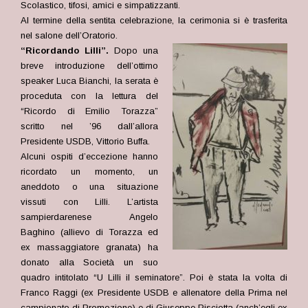
Scolastico, tifosi, amici e simpatizzanti.
Al termine della sentita celebrazione, la cerimonia si è trasferita
nel salone dell’Oratorio.
“Ricordando Lilli”.
Dopo una
breve introduzione dell’ottimo
speaker Luca Bianchi, la serata è
proceduta con la lettura del
“Ricordo di Emilio Torazza”
scritto nel ’96 dall’allora
Presidente USDB, Vittorio Buffa.
Alcuni ospiti d’eccezione hanno
ricordato un momento, un
aneddoto o una situazione
vissuti con Lilli. L’artista
sampierdarenese Angelo
Baghino (allievo di Torazza ed
ex massaggiatore granata) ha
donato alla Società un suo
quadro intitolato “U Lilli il seminatore”. Poi è stata la volta di
Franco Raggi (ex Presidente USDB e allenatore della Prima nel
campionato di Promozione) e di Giuseppe Pisciotta (anch’egli ex