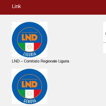
Link
LND – Comitato Regionale Liguria