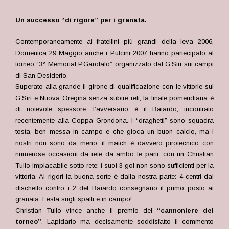
Un successo “di rigore” per i granata.
Contemporaneamente ai fratellini più grandi della leva 2006,
Domenica 29 Maggio anche i Pulcini 2007 hanno partecipato al
torneo “3° Memorial P.Garofalo” organizzato dal G.Siri sui campi
di San Desiderio.
Superato alla grande il girone di qualificazione con le vittorie sul
G.Siri e Nuova Oregina senza subire reti, la finale pomeridiana è
di notevole spessore: l’avversario è il Baiardo, incontrato
recentemente alla Coppa Grondona. I “draghetti” sono squadra
tosta, ben messa in campo e che gioca un buon calcio, ma i
nostri non sono da meno: il match è davvero pirotecnico con
numerose occasioni da rete da ambo le parti, con un Christian
Tullo implacabile sotto rete: i suoi 3 gol non sono sufficienti per la
vittoria. Ai rigori la buona sorte è dalla nostra parte: 4 centri dal
dischetto contro i 2 del Baiardo consegnano il primo posto ai
granata. Festa sugli spalti e in campo!
Christian Tullo vince anche il premio del
“cannoniere del
torneo”
.
Lapidario ma decisamente soddisfatto il commento