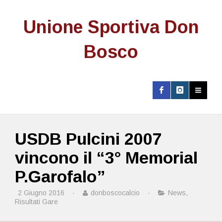
Unione Sportiva Don
Bosco
USDB Pulcini 2007
vincono il “3° Memorial
P.Garofalo”
2 Giugno 2016
·
donboscocalcio
·
News
,
Risultati Gare