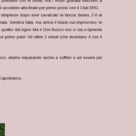
a prendere con le molle, ma i nostri granata riescono a
i accedere alla finale per primo posto con il Club ERG.
 strepitose dopo aver cavalcato la fascia destra, 2-0 al
ranata. Sembra fatta, ma arriva il black-out improvviso: le
o spettro dei rigori. Ma il Don Bosco non ci sta e riprende
 primo palo! Gli ultimi 2 minuti (che diventano 4 con il
gioco, stiamo imparando anche a soffrire e ad essere più
 Capobianco.