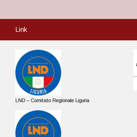
Link
LND – Comitato Regionale Liguria