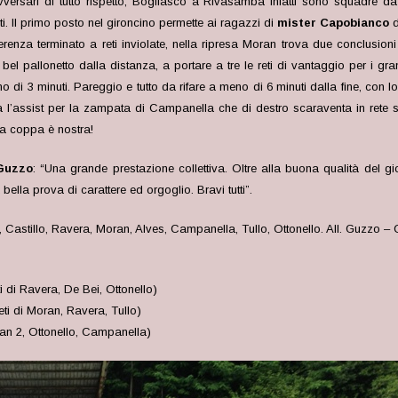
vversari di tutto rispetto, Bogliasco a Rivasamba infatti sono squadre d
i. Il primo posto nel gironcino permette ai ragazzi di
mister Capobianco
d
renza terminato a reti inviolate, nella ripresa Moran trova due conclusioni
n bel pallonetto dalla distanza, a portare a tre le reti di vantaggio per i g
o di 3 minuti. Pareggio e tutto da rifare a meno di 6 minuti dalla fine, con l
’assist per la zampata di Campanella che di destro scaraventa in rete sul
 la coppa è nostra!
Guzzo
: “Una grande prestazione collettiva. Oltre alla buona qualità del 
 bella prova di carattere ed orgoglio. Bravi tutti”.
Castillo, Ravera, Moran, Alves, Campanella, Tullo, Ottonello. All. Guzzo –
i di Ravera, De Bei, Ottonello)
ti di Moran, Ravera, Tullo)
an 2, Ottonello, Campanella)