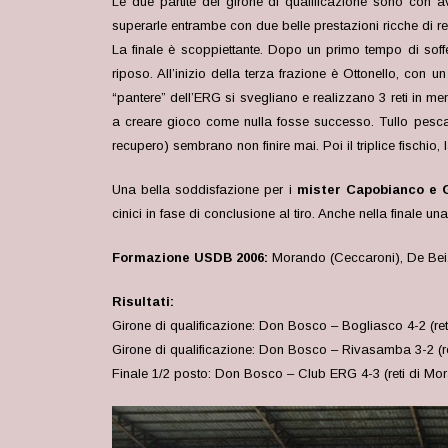
Le due partite del girone di qualificazione sono con a
superarle entrambe con due belle prestazioni ricche di ret
La finale è scoppiettante. Dopo un primo tempo di soffe
riposo. All’inizio della terza frazione è Ottonello, con u
“pantere” dell’ERG si svegliano e realizzano 3 reti in men
a creare gioco come nulla fosse successo. Tullo pesca l
recupero) sembrano non finire mai. Poi il triplice fischio,
Una bella soddisfazione per i
mister Capobianco e 
cinici in fase di conclusione al tiro. Anche nella finale una
Formazione USDB 2006:
Morando (Ceccaroni), De Bei, 
Risultati:
Girone di qualificazione: Don Bosco – Bogliasco 4-2 (ret
Girone di qualificazione: Don Bosco – Rivasamba 3-2 (re
Finale 1/2 posto: Don Bosco – Club ERG 4-3 (reti di Mor