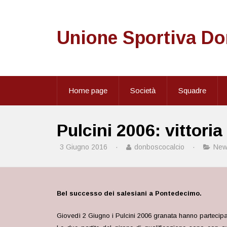
Unione Sportiva D
Home page
Società
Squadre
Pulcini 2006: vittori
3 Giugno 2016
·
donboscocalcio
·
New
Bel successo dei salesiani a Pontedecimo.
Giovedì 2 Giugno i Pulcini 2006 granata hanno parteci