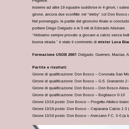
Pegliese.
Insieme ad altre 19 squadre suddivise in 4 gironi, i sal
girone, ancora due sconfitte: nel “derby” col Don Bosco 
Nel pomeriggio, le partite del gironcino finale si concludo
portiere Diego Delgado e le 5 reti di Edorado Alisinani.
“Abbiamo sempre provato a giocare a calcio senza buttare
buona strada ” è stato il commento di
mister Luca Bia
Formazione USDB 2007:
Delgado, Guerrero, Macias, Ali
Partite e risultati:
Girone di qualificazione: Don Bosco – Coronata San Michel
Girone di qualificazione: Don Bosco – G.S. Granarolo 2-3 (
Girone di qualificazione: Don Bosco – Don Bosco Aless
Girone di qualificazione: Don Bosco – Bogliasco 0-10
Girone 13/16 posto: Don Bosco – Progetto Atletico bianchi
Girone 13/16 posto: Don Bosco – Ceparana Calcio 1-3 (re
Girone 13/16 posto: Don Bosco – Arenzano F.C. 3-0 (a t