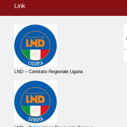
Link
LND – Comitato Regionale Liguria