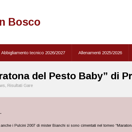
on Bosco
Abbigliamento tecnico 2026/2027
Allenamenti 2025/2026
aratona del Pesto Baby” di P
ws
,
Risultati Gare
.
 anche i Pulcini 2007 di mister Bianchi si sono cimentati nel torneo “Marat