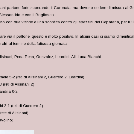
esiani partono forte superando il Coronata, ma devono cedere di misura al Gr
Alessandria e con il Bogliasco.
no con due vittorie e una sconfitta contro gli spezzini del Ceparana, per il 13
 via il pallone, questo è molto positivo. In alcuni casi ci siamo dimenticat
nchi
al termine della faticosa giornata.
sinani, Pena Pena, Gonzalez, Leardini. All. Luca Bianchi.
e 5-2 (reti di Alisinani 2, Guerrero 2, Leardini)
reti di Alisinani 2)
andria 0-2
 2-1 (reti di Guerrero 2)
te di Alisinani)
avolino)