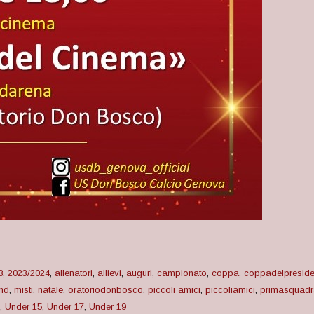
8
,
2023/2024
,
allenatori
,
allievi
,
auguri
,
campionato
,
coppa
,
coppadelpreside
lnd
,
misti
,
natale
,
oratoriodonbosco
,
piccoli amici
,
piccoliamici
,
primasquadr
,
Under 15
,
Under 17
,
Under 19