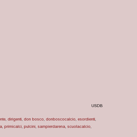
USDB
nte
,
dirigenti
,
don bosco
,
donboscocalcio
,
esordienti
,
a
,
primicalci
,
pulcini
,
sampierdarena
,
scuolacalcio
,