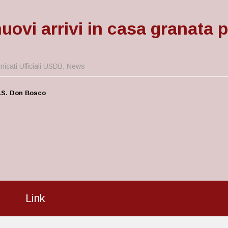
ovi arrivi in casa granata p
icati Ufficiali USDB
,
News
.S. Don Bosco
Link