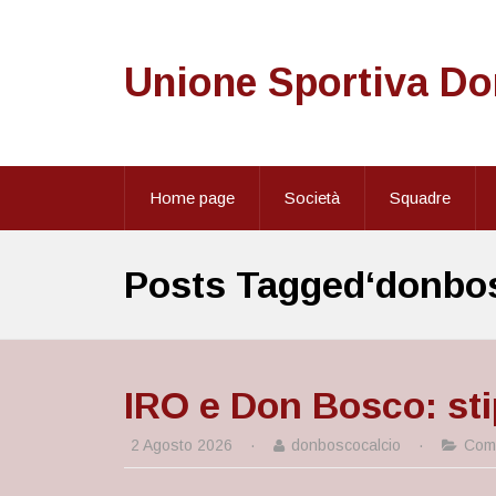
Unione Sportiva D
Home page
Società
Squadre
Posts Tagged‘donbos
IRO e Don Bosco: sti
2 Agosto 2026
·
donboscocalcio
·
Comu