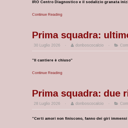
IRO Centro Diagnostico e il sodalizio granata iniz
Continue Reading
Prima squadra: ultim
30 Luglio 2026
·
donboscocalcio
·
Comu
”Il cantiere è chiuso”
Continue Reading
Prima squadra: due ri
28 Luglio 2026
·
donboscocalcio
·
Comu
”
Certi amori non finiscono, fanno dei giri immensi