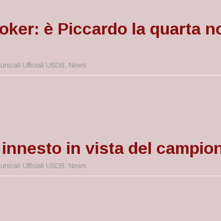
poker: è Piccardo la quarta n
nicati Ufficiali USDB
,
News
 innesto in vista del campio
nicati Ufficiali USDB
,
News