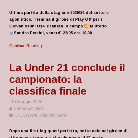
Ultima partita della stagione 2025/26 del settore
agonistico. Termina il girone di Play Off per i
Giovanissimi U14: granata in campo
Multedo
Sandro Pertini, venerdì 22/05 ore 18,30
Continue Reading
La Under 21 conclude il
campionato: la
classifica finale
15 Maggio 2026
donboscocalcio
LND
,
News
,
Risultati Gare
Dopo una first leg quasi perfetta, netto calo nel girone di
ritorno per i granata che chiudono al 6* posto.