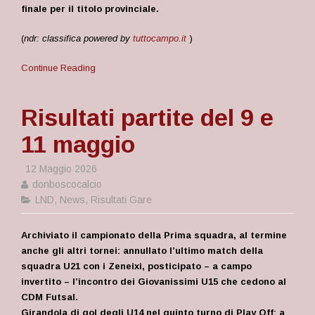
finale per il titolo provinciale.
(
ndr: classifica powered by
tuttocampo.it
)
Continue Reading
Risultati partite del 9 e
11 maggio
12 Maggio 2026
donboscocalcio
LND
,
News
,
Risultati Gare
Archiviato il campionato della Prima squadra, al termine
anche gli altri tornei: annullato l’ultimo match della
squadra U21 con i Zeneixi, posticipato – a campo
invertito – l’incontro dei Giovanissimi U15 che cedono al
CDM Futsal.
Girandola di gol degli U14 nel quinto turno di Play Off: a