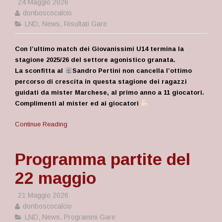
24 Maggio 2026
donboscocalcio
LND
,
News
,
Risultati Gare
Con l’ultimo match dei Giovanissimi U14 termina la
stagione 2025/26 del settore agonistico granata.
La sconfitta al
Sandro Pertini non cancella l’ottimo
percorso di crescita in questa stagione dei ragazzi
guidati da mister Marchese, al primo anno a 11 giocatori.
Complimenti al mister ed ai giocatori
Continue Reading
Programma partite del
22 maggio
21 Maggio 2026
donboscocalcio
LND
,
News
,
Programmi Gare