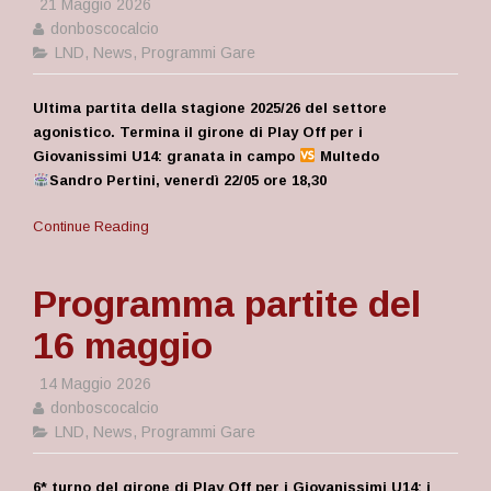
21 Maggio 2026
donboscocalcio
LND
,
News
,
Programmi Gare
Ultima partita della stagione 2025/26 del settore
agonistico. Termina il girone di Play Off per i
Giovanissimi U14: granata in campo
Multedo
Sandro Pertini, venerdì 22/05 ore 18,30
Continue Reading
Programma partite del
16 maggio
14 Maggio 2026
donboscocalcio
LND
,
News
,
Programmi Gare
6* turno del girone di Play Off per i Giovanissimi U14: i