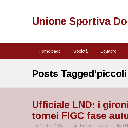
Unione Sportiva D
Home page
Società
Squadre
Posts Tagged‘piccoli
Ufficiale LND: i giro
tornei FIGC fase aut
10 Ottobre 2024
·
donboscocalcio
·
L