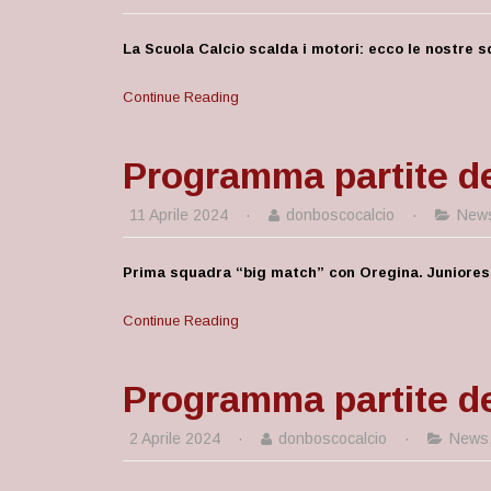
La Scuola Calcio scalda i motori: ecco le nostre s
Continue Reading
Programma partite del
11 Aprile 2024
·
donboscocalcio
·
New
Prima squadra “big match” con Oregina. Juniores a
Continue Reading
Programma partite del
2 Aprile 2024
·
donboscocalcio
·
News