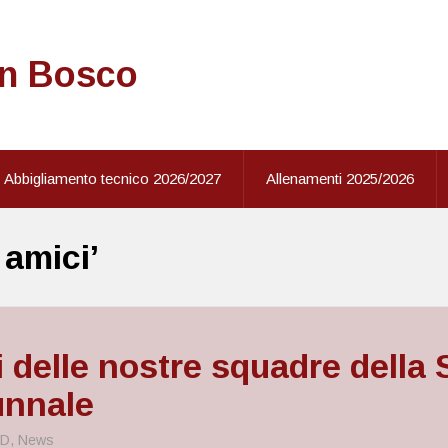
on Bosco
Abbigliamento tecnico 2026/2027
Allenamenti 2025/2026
 amici’
ni delle nostre squadre della 
unnale
ND
,
News