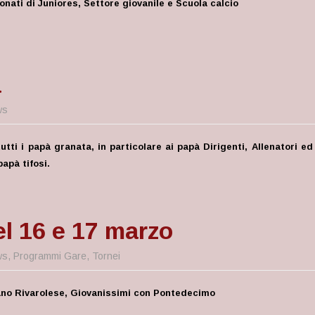
nati di Juniores, Settore giovanile e Scuola calcio
à
ws
tti i papà granata, in particolare ai papà Dirigenti, Allenatori ed
papà tifosi.
l 16 e 17 marzo
ws
,
Programmi Gare
,
Tornei
itano Rivarolese, Giovanissimi con Pontedecimo