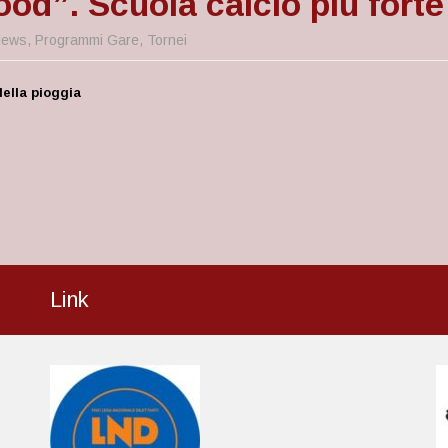
od”. Scuola calcio più forte 
ews
,
Programmi Gare
,
Tornei
della pioggia
Link