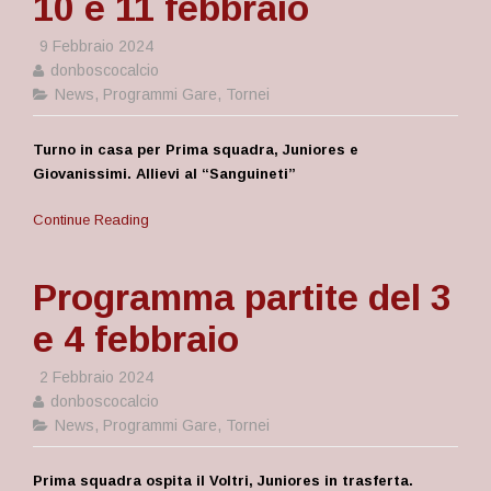
10 e 11 febbraio
9 Febbraio 2024
donboscocalcio
News
,
Programmi Gare
,
Tornei
Turno in casa per Prima squadra, Juniores e
Giovanissimi. Allievi al “Sanguineti”
Continue Reading
Programma partite del 3
e 4 febbraio
2 Febbraio 2024
donboscocalcio
News
,
Programmi Gare
,
Tornei
Prima squadra ospita il Voltri, Juniores in trasferta.