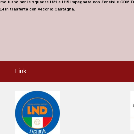
timo turno per le squadre U21 e U15 impegnate con Zeneixi e CDM F
U14 in trasferta con Vecchio Castagna.
Link