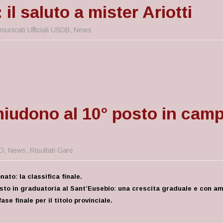
il saluto a mister Ariotti
municati Ufficiali USDB
,
News
iudono al 10° posto in campi
D
,
News
,
Risultati Gare
ato: la classifica finale.
posto in graduatoria al Sant’Eusebio: una crescita graduale e con a
e finale per il titolo provinciale.