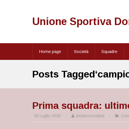
Unione Sportiva D
Home page
Società
Squadre
Posts Tagged‘campio
Prima squadra: ultim
30 Luglio 2026
·
donboscocalcio
·
Comu