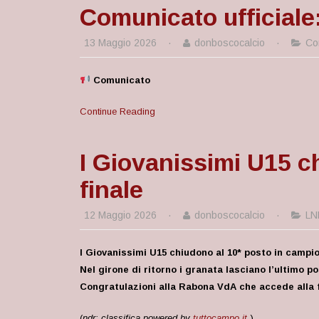
Comunicato ufficiale: 
13 Maggio 2026
·
donboscocalcio
·
Co
Comunicato
Continue Reading
I Giovanissimi U15 ch
finale
12 Maggio 2026
·
donboscocalcio
·
LN
I Giovanissimi U15 chiudono al 10* posto in campion
Nel girone di ritorno i granata lasciano l’ultimo 
Congratulazioni alla Rabona VdA che accede alla fas
(
ndr: classifica powered by
tuttocampo.it
)