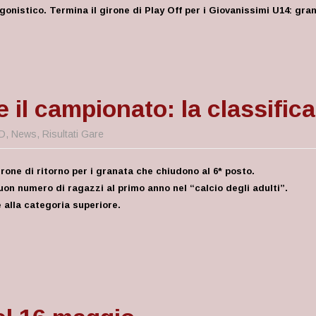
agonistico. Termina il girone di Play Off per i Giovanissimi U14: gr
il campionato: la classifica
D
,
News
,
Risultati Gare
irone di ritorno per i granata che chiudono al 6* posto.
on numero di ragazzi al primo anno nel “calcio degli adulti”.
 alla categoria superiore.