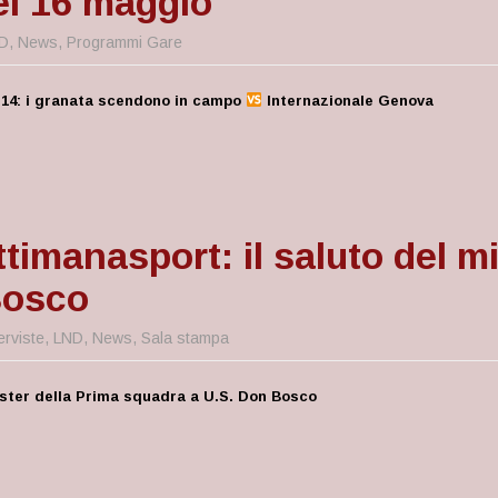
el 16 maggio
D
,
News
,
Programmi Gare
 U14: i granata scendono in campo
Internazionale Genova
timanasport: il saluto del mi
Bosco
erviste
,
LND
,
News
,
Sala stampa
ister della Prima squadra a U.S. Don Bosco