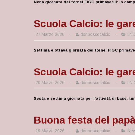
Nona giornata dei tornei FIGC primaverili: in cam
Scuola Calcio: le gar
27 Marzo 2026
·
donboscocalcio
·
LN
Settima e ottava giornata dei tornei FIGC primaver
Scuola Calcio: le gar
20 Marzo 2026
·
donboscocalcio
·
LN
Sesta e settima giornata per l’attività di base: tur
Buona festa del pap
19 Marzo 2026
·
donboscocalcio
·
Ne