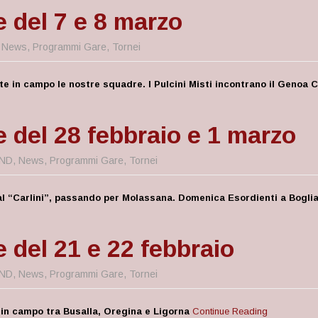
e del 7 e 8 marzo
,
News
,
Programmi Gare
,
Tornei
tte in campo le nostre squadre. I Pulcini Misti incontrano il Genoa 
e del 28 febbraio e 1 marzo
ND
,
News
,
Programmi Gare
,
Tornei
al “Carlini”, passando per Molassana. Domenica Esordienti a Bogli
e del 21 e 22 febbraio
ND
,
News
,
Programmi Gare
,
Tornei
 in campo tra Busalla, Oregina e Ligorna
Continue Reading