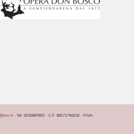
@pec.it
- Tel: 0100987833 - C.F. 80171760103 - P.IVA: