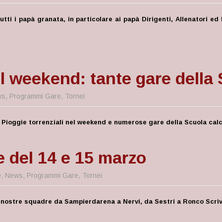
ti i papà granata, in particolare ai papà Dirigenti, Allenatori ed 
el weekend: tante gare della 
ws
,
Programmi Gare
,
Tornei
ioggie torrenziali nel weekend e numerose gare della Scuola calci
e del 14 e 15 marzo
D
,
News
,
Programmi Gare
,
Tornei
le nostre squadre da Sampierdarena a Nervi, da Sestri a Ronco Scrivi