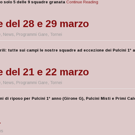
po solo 5 delle 9 squadre granata
Continue Reading
e del 28 e 29 marzo
D
,
News
,
Programmi Gare
,
Tornei
ili: tutte sui campi le nostre squadre ad eccezione dei Pulcini 1° a
e del 21 e 22 marzo
D
,
News
,
Programmi Gare
,
Tornei
ni di riposo per Pulcini 1° anno (Girone G), Pulcini Misti e Primi Cal
à
ws