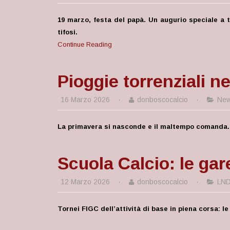
19 marzo, festa del papà. Un augurio speciale a tut
tifosi.
Continue Reading
Pioggie torrenziali n
16 Marzo 2026
·
donboscocalcio
·
Ne
La primavera si nasconde e il maltempo comanda. P
Scuola Calcio: le gar
12 Marzo 2026
·
donboscocalcio
·
LN
Tornei FIGC dell’attività di base in piena corsa: 