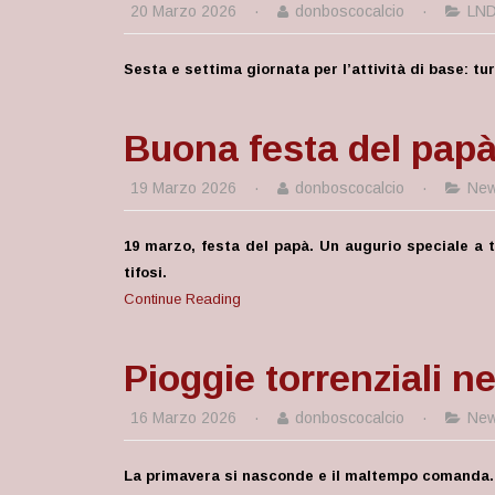
20 Marzo 2026
·
donboscocalcio
·
LN
Sesta e settima giornata per l’attività di base: tur
Buona festa del pap
19 Marzo 2026
·
donboscocalcio
·
Ne
19 marzo, festa del papà. Un augurio speciale a tut
tifosi.
Continue Reading
Pioggie torrenziali n
16 Marzo 2026
·
donboscocalcio
·
Ne
La primavera si nasconde e il maltempo comanda. P