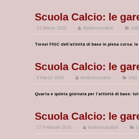
Scuola Calcio: le gar
12 Marzo 2026
·
donboscocalcio
·
LN
Tornei FIGC dell’attività di base in piena corsa: 
Scuola Calcio: le gar
6 Marzo 2026
·
donboscocalcio
·
LND
Quarta e quinta giornata per l’attività di base: tu
Scuola Calcio: le gar
27 Febbraio 2026
·
donboscocalcio
·
L