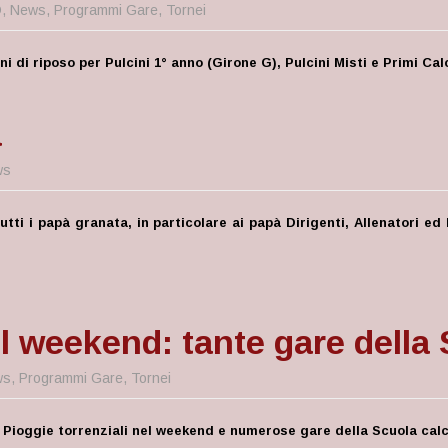
D
,
News
,
Programmi Gare
,
Tornei
ni di riposo per Pulcini 1° anno (Girone G), Pulcini Misti e Primi Cal
à
ws
ti i papà granata, in particolare ai papà Dirigenti, Allenatori ed 
el weekend: tante gare della 
ws
,
Programmi Gare
,
Tornei
ioggie torrenziali nel weekend e numerose gare della Scuola calci