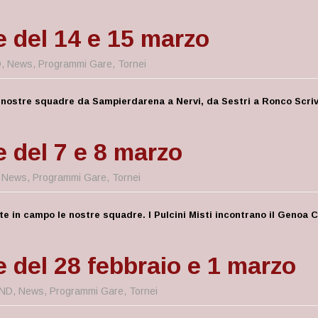
e del 14 e 15 marzo
D
,
News
,
Programmi Gare
,
Tornei
le nostre squadre da Sampierdarena a Nervi, da Sestri a Ronco Scrivi
e del 7 e 8 marzo
,
News
,
Programmi Gare
,
Tornei
tte in campo le nostre squadre. I Pulcini Misti incontrano il Genoa 
e del 28 febbraio e 1 marzo
ND
,
News
,
Programmi Gare
,
Tornei