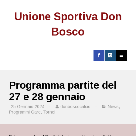
Unione Sportiva Don
Bosco
Programma partite del
27 e 28 gennaio
25 Gennaio 2024
·
donboscocalcio
·
News
,
Programmi Gare
,
Tornei