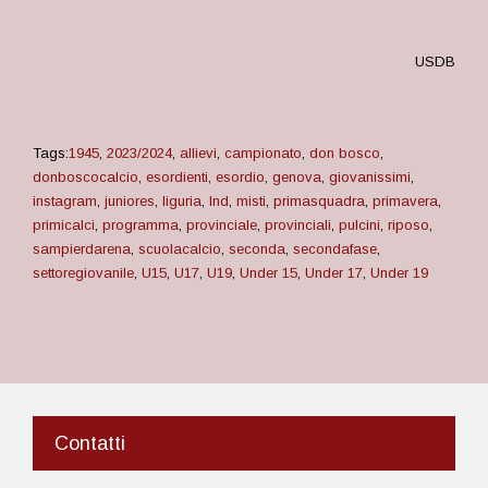
USDB
Tags:
1945
,
2023/2024
,
allievi
,
campionato
,
don bosco
,
donboscocalcio
,
esordienti
,
esordio
,
genova
,
giovanissimi
,
instagram
,
juniores
,
liguria
,
lnd
,
misti
,
primasquadra
,
primavera
,
primicalci
,
programma
,
provinciale
,
provinciali
,
pulcini
,
riposo
,
sampierdarena
,
scuolacalcio
,
seconda
,
secondafase
,
settoregiovanile
,
U15
,
U17
,
U19
,
Under 15
,
Under 17
,
Under 19
Contatti