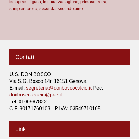
instagram
,
liguria
,
lnd
,
nuovastagione
,
primasquadra
,
sampierdarena
,
seconda
,
secondoturno
Contatti
U.S. DON BOSCO
Via S.G. Bosco 14r, 16151 Genova
E-mail:
segreteria@donboscocalcio.it
Pec:
donbosco.calcio@pec.it
Tel: 0100987833
C.F. 80171760103 - P.IVA: 03549710105
Link