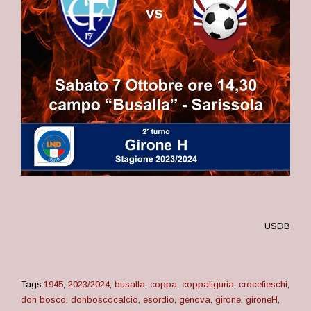
USDB
Tags:
1945
,
2023/2024
,
busalla
,
coppa
,
coppaliguria
,
crocefieschi
,
don bosco
,
donboscocalcio
,
esordio
,
genova
,
girone
,
gironeH
,