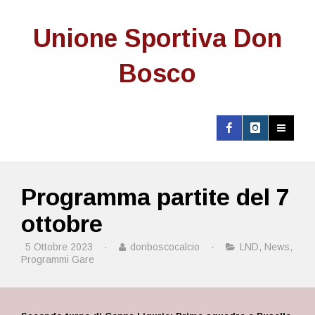
Unione Sportiva Don
Bosco
Programma partite del 7
ottobre
5 Ottobre 2023
·
donboscocalcio
·
LND
,
News
,
Programmi Gare