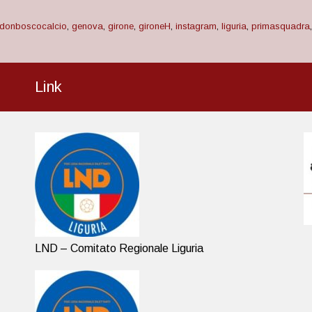
donboscocalcio
,
genova
,
girone
,
gironeH
,
instagram
,
liguria
,
primasquadra
Link
LND – Comitato Regionale Liguria