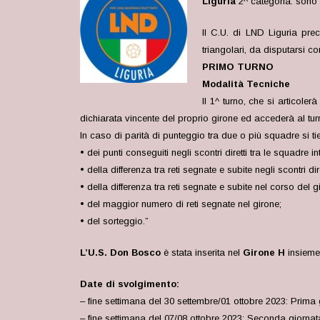
Liguria
2^ categoria: sono 
Il C.U. di LND Liguria pre
triangolari, da disputarsi co
PRIMO TURNO
Modalità Tecniche
Il 1^ turno, che si articol
dichiarata vincente del proprio girone ed accederà al tu
In caso di parità di punteggio tra due o più squadre si tie
• dei punti conseguiti negli scontri diretti tra le squadre in
• della differenza tra reti segnate e subite negli scontri dir
• della differenza tra reti segnate e subite nel corso del g
• del maggior numero di reti segnate nel girone;
• del sorteggio.”
L’U.S. Don Bosco
è stata inserita nel
Girone H
insiem
Date di svolgimento:
– fine settimana del 30 settembre/01 ottobre 2023: Prima g
– fine settimana del 07/08 ottobre 2023: Seconda giornata 