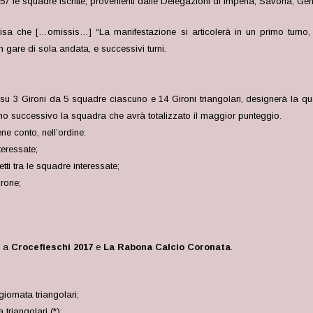
57 le squadre iscritte, provenienti dalle Delegazioni di Imperia, Savona, Ge
cisa che […omissis…] “La manifestazione si articolerà in un primo turno,
n gare di sola andata, e successivi turni.
erà su 3 Gironi da 5 squadre ciascuno e 14 Gironi triangolari, designerà la 
rno successivo la squadra che avrà totalizzato il maggior punteggio.
ne conto, nell’ordine:
teressate;
etti tra le squadre interessate;
irone;
e a
Crocefieschi 2017
e
La Rabona Calcio Coronata
.
iornata triangolari;
triangolari (*);