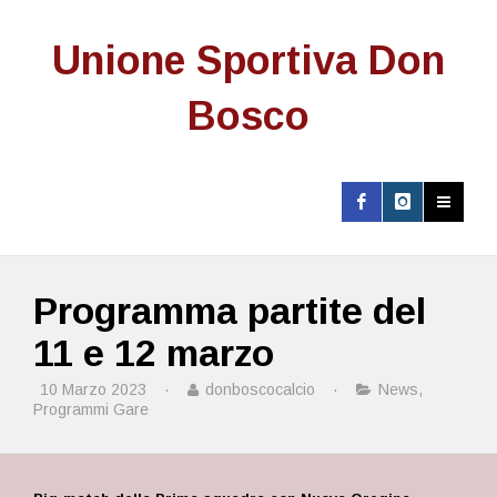
Unione Sportiva Don
Bosco
Programma partite del
11 e 12 marzo
10 Marzo 2023
·
donboscocalcio
·
News
,
Programmi Gare