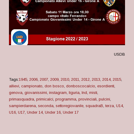
USDB
Tags:
1945
,
2006
,
2007
,
2009
,
2010
,
2011
,
2012
,
2013
,
2014
,
2015
,
allievi
,
campionato
,
don bosco
,
donboscocalcio
,
esordienti
,
genova
,
giovanissimi
,
instagram
,
liguria
,
lnd
,
misti
,
primasquadra
,
primicalci
,
programma
,
provinciali
,
pulcini
,
sampierdarena
,
seconda
,
settoregiovanile
,
squadraB
,
terza
,
U14
,
U16
,
U17
,
Under 14
,
Under 16
,
Under 17