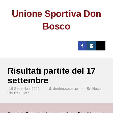
Unione Sportiva Don
Bosco
Risultati partite del 17
settembre
19 Settembre 2022
·
donboscocalcio
·
News
,
Risultati Gare