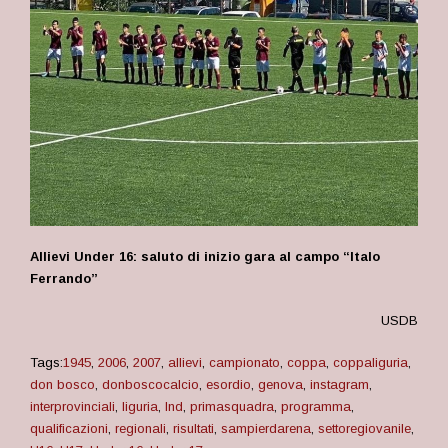
Allievi Under 16: saluto di inizio gara al campo “Italo
Ferrando”
USDB
Tags:
1945
,
2006
,
2007
,
allievi
,
campionato
,
coppa
,
coppaliguria
,
don bosco
,
donboscocalcio
,
esordio
,
genova
,
instagram
,
interprovinciali
,
liguria
,
lnd
,
primasquadra
,
programma
,
qualificazioni
,
regionali
,
risultati
,
sampierdarena
,
settoregiovanile
,