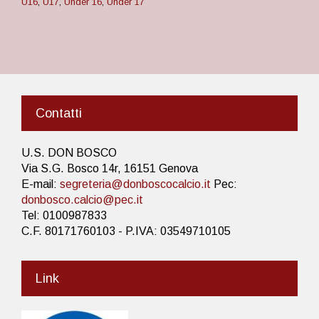
U16
,
U17
,
Under 16
,
Under 17
Contatti
U.S. DON BOSCO
Via S.G. Bosco 14r, 16151 Genova
E-mail:
segreteria@donboscocalcio.it
Pec:
donbosco.calcio@pec.it
Tel: 0100987833
C.F. 80171760103 - P.IVA: 03549710105
Link