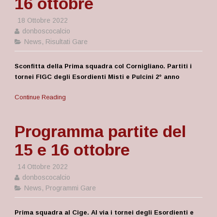
16 ottobre
18 Ottobre 2022
donboscocalcio
News
,
Risultati Gare
Sconfitta della Prima squadra col Cornigliano. Partiti i
tornei FIGC degli Esordienti Misti e Pulcini 2° anno
Continue Reading
Programma partite del
15 e 16 ottobre
14 Ottobre 2022
donboscocalcio
News
,
Programmi Gare
Prima squadra al Cige. Al via i tornei degli Esordienti e