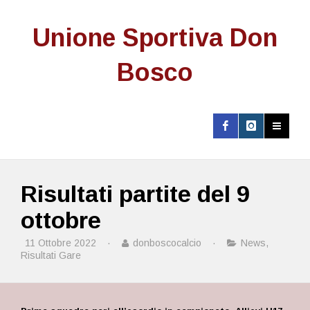
Unione Sportiva Don
Bosco
Risultati partite del 9
ottobre
11 Ottobre 2022
·
donboscocalcio
·
News
,
Risultati Gare