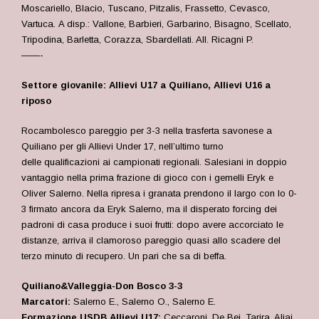
Moscariello, Blacio, Tuscano, Pitzalis, Frassetto, Cevasco,
Vartuca. A disp.: Vallone, Barbieri, Garbarino, Bisagno, Scellato,
Tripodina, Barletta, Corazza, Sbardellati. All. Ricagni P.
——-
Settore giovanile: Allievi U17 a Quiliano, Allievi U16 a
riposo
Rocambolesco pareggio per 3-3 nella trasferta savonese a
Quiliano per gli Allievi Under 17, nell’ultimo turno
delle qualificazioni ai campionati regionali. Salesiani in doppio
vantaggio nella prima frazione di gioco con i gemelli Eryk e
Oliver Salerno. Nella ripresa i granata prendono il largo con lo 0-
3 firmato ancora da Eryk Salerno, ma il disperato forcing dei
padroni di casa produce i suoi frutti: dopo avere accorciato le
distanze, arriva il clamoroso pareggio quasi allo scadere del
terzo minuto di recupero. Un pari che sa di beffa.
Quiliano&Valleggia-Don Bosco 3-3
Marcatori:
Salerno E., Salerno O., Salerno E.
Formazione USDB Allievi U17:
Ceccaroni, De Bei, Tarira, Aliaj,