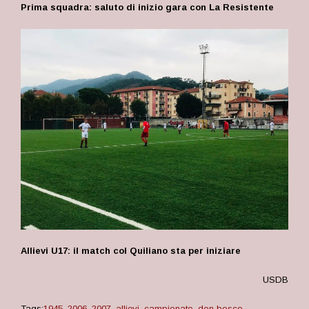
Prima squadra: saluto di inizio gara con La Resistente
Allievi U17: il match col Quiliano sta per iniziare
USDB
Tags:
1945
,
2006
,
2007
,
allievi
,
campionato
,
don bosco
,