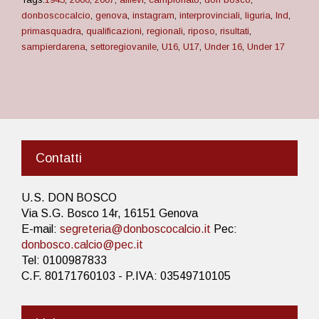
donboscocalcio
,
genova
,
instagram
,
interprovinciali
,
liguria
,
lnd
,
primasquadra
,
qualificazioni
,
regionali
,
riposo
,
risultati
,
sampierdarena
,
settoregiovanile
,
U16
,
U17
,
Under 16
,
Under 17
Contatti
U.S. DON BOSCO
Via S.G. Bosco 14r, 16151 Genova
E-mail:
segreteria@donboscocalcio.it
Pec:
donbosco.calcio@pec.it
Tel: 0100987833
C.F. 80171760103 - P.IVA: 03549710105