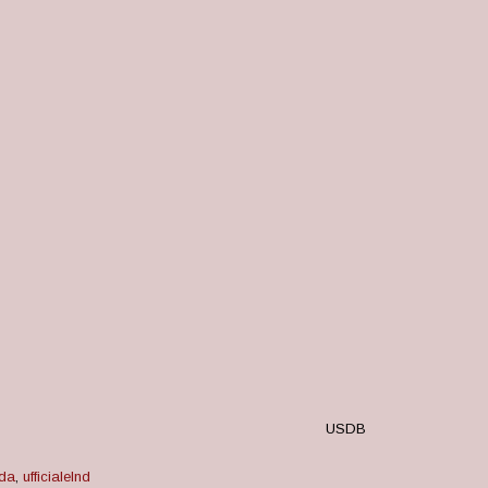
USDB
da
,
ufficialelnd