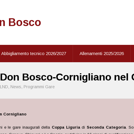
on Bosco
Abbigliamento tecnico 2026/2027
Allenamenti 2025/2026
: Don Bosco-Cornigliano nel
LND
,
News
,
Programmi Gare
n Cornigliano
oni e le gare inaugurali della
Coppa Liguria
di
Seconda Categoria
. S