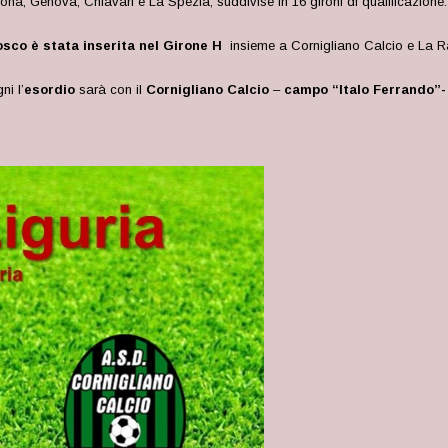
ona, Genova, Chiavari e La Spezia, suddivise in 16 gironi di qualificazione.
sco è stata inserita nel Girone H
insieme a Cornigliano Calcio e La 
ni l’
esordio
sarà con il
Cornigliano Calcio
–
campo “Italo Ferrando”-