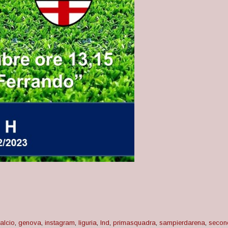
alcio
,
genova
,
instagram
,
liguria
,
lnd
,
primasquadra
,
sampierdarena
,
secon