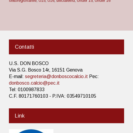
settoregiovanile
,
U15
,
U16
,
ufficialelnd
,
Under 15
,
Under 16
Contatti
U.S. DON BOSCO
Via S.G. Bosco 14r, 16151 Genova
E-mail:
segreteria@donboscocalcio.it
Pec:
donbosco.calcio@pec.it
Tel: 0100987833
C.F. 80171760103 - P.IVA: 03549710105
Link