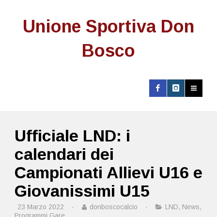
Unione Sportiva Don
Bosco
Ufficiale LND: i
calendari dei
Campionati Allievi U16 e
Giovanissimi U15
23 Marzo 2022
·
donboscocalcio
·
LND
,
News
,
Programmi Gare