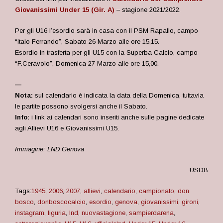
Giovanissimi Under 15 (Gir. A)
– stagione 2021/2022.
Per gli U16 l’esordio sarà in casa con il PSM Rapallo, campo
“Italo Ferrando”, Sabato 26 Marzo alle ore 15,15.
Esordio in trasferta per gli U15 con la Superba Calcio, campo
“F.Ceravolo”, Domenica 27 Marzo alle ore 15,00.
—
Nota:
sul calendario è indicata la data della Domenica, tuttavia
le partite possono svolgersi anche il Sabato.
Info:
i link ai calendari sono inseriti anche sulle pagine dedicate
agli Allievi U16 e Giovanissimi U15.
Immagine: LND Genova
USDB
Tags:
1945
,
2006
,
2007
,
allievi
,
calendario
,
campionato
,
don
bosco
,
donboscocalcio
,
esordio
,
genova
,
giovanissimi
,
gironi
,
instagram
,
liguria
,
lnd
,
nuovastagione
,
sampierdarena
,