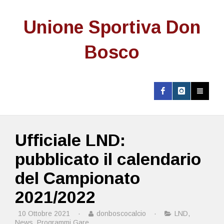
Unione Sportiva Don
Bosco
Ufficiale LND:
pubblicato il calendario
del Campionato
2021/2022
10 Ottobre 2021
·
donboscocalcio
·
LND
,
News
,
Programmi Gare