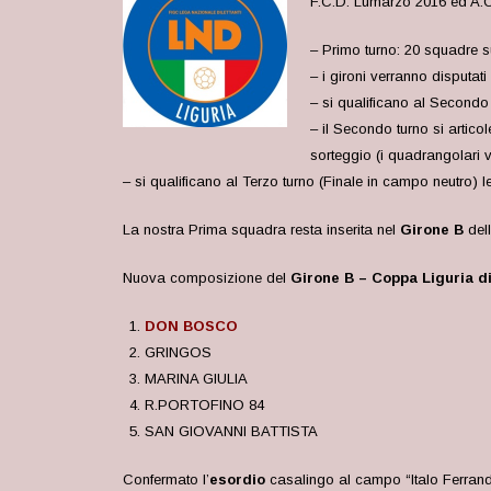
F.C.D. Lumarzo 2016 ed A.C
– Primo turno: 20 squadre s
– i gironi verranno disputat
– si qualificano al Secondo 
– il Secondo turno si artico
sorteggio (i quadrangolari v
– si qualificano al Terzo turno (Finale in campo neutro) 
La nostra Prima squadra resta inserita nel
Girone B
dell
Nuova composizione del
Girone B – Coppa Liguria d
DON BOSCO
GRINGOS
MARINA GIULIA
R.PORTOFINO 84
SAN GIOVANNI BATTISTA
Confermato l’
esordio
casalingo al campo “Italo Ferrando