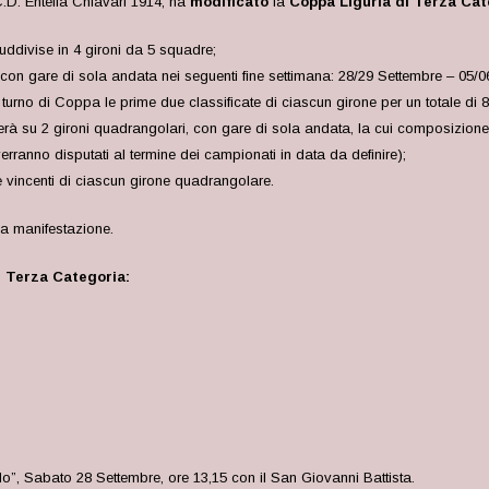
.D. Entella Chiavari 1914, ha
modificato
la
Coppa Liguria di Terza Cat
uddivise in 4 gironi da 5 squadre;
i con gare di sola andata nei seguenti fine settimana: 28/29 Settembre – 05/0
turno di Coppa le prime due classificate di ciascun girone per un totale di 
lerà su 2 gironi quadrangolari, con gare di sola andata, la cui composizione 
erranno disputati al termine dei campionati in data da definire);
le vincenti di ciascun girone quadrangolare.
a manifestazione.
i Terza Categoria:
”, Sabato 28 Settembre, ore 13,15 con il San Giovanni Battista.