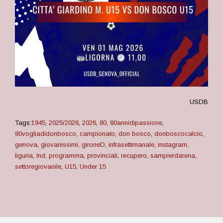
USDB
Tags:
1945
,
2025/2026
,
2026
,
80
,
80annidipassione
,
80vogliadidonbosco
,
campionato
,
don bosco
,
donboscocalcio
,
genova
,
giovanissimi
,
gironeD
,
infrasettimanale
,
instagram
,
liguria
,
lnd
,
programma
,
provinciali
,
recupero
,
sampierdarena
,
settoregiovanile
,
U15
,
Under 15