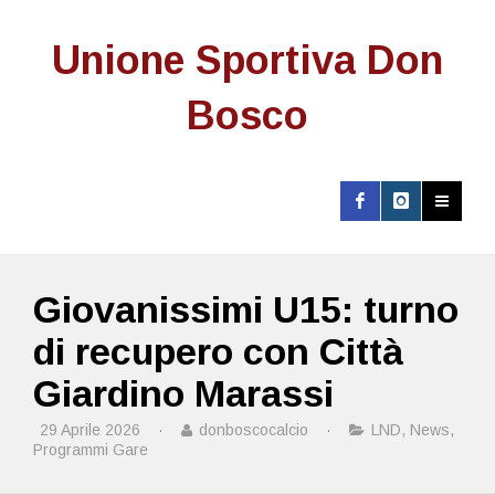
Unione Sportiva Don
Bosco
Giovanissimi U15: turno
di recupero con Città
Giardino Marassi
29 Aprile 2026
·
donboscocalcio
·
LND
,
News
,
Programmi Gare