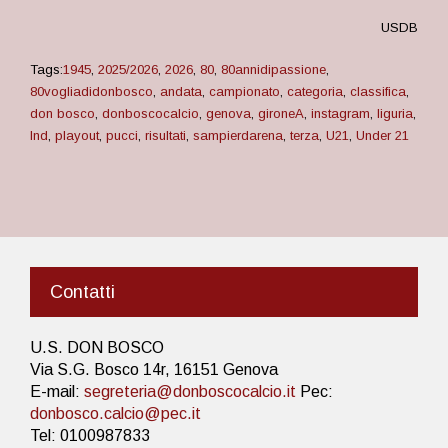
USDB
Tags:
1945
,
2025/2026
,
2026
,
80
,
80annidipassione
,
80vogliadidonbosco
,
andata
,
campionato
,
categoria
,
classifica
,
don bosco
,
donboscocalcio
,
genova
,
gironeA
,
instagram
,
liguria
,
lnd
,
playout
,
pucci
,
risultati
,
sampierdarena
,
terza
,
U21
,
Under 21
Contatti
U.S. DON BOSCO
Via S.G. Bosco 14r, 16151 Genova
E-mail:
segreteria@donboscocalcio.it
Pec:
donbosco.calcio@pec.it
Tel: 0100987833