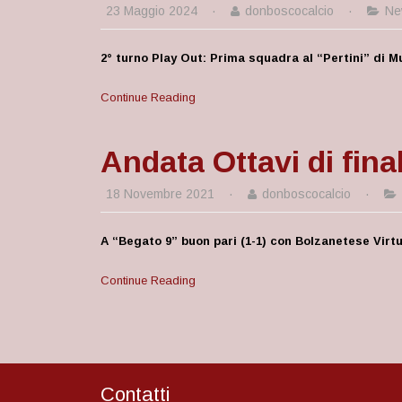
23 Maggio 2024
·
donboscocalcio
·
Ne
2° turno Play Out: Prima squadra al “Pertini” di M
Continue Reading
Andata Ottavi di fina
18 Novembre 2021
·
donboscocalcio
·
A “Begato 9” buon pari (1-1) con Bolzanetese Virt
Continue Reading
Contatti