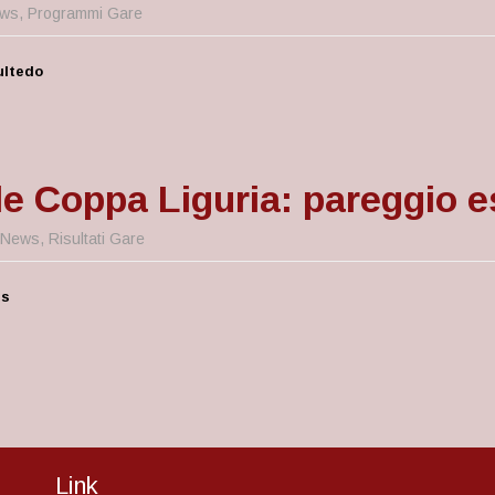
ws
,
Programmi Gare
ultedo
le Coppa Liguria: pareggio e
News
,
Risultati Gare
us
Link