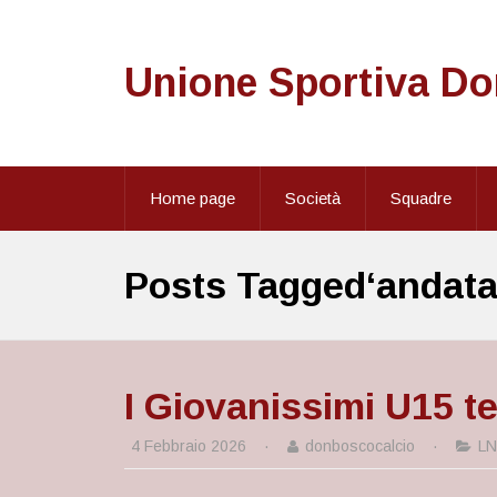
Unione Sportiva D
Home page
Società
Squadre
Posts Tagged‘andata
I Giovanissimi U15 te
4 Febbraio 2026
·
donboscocalcio
·
L