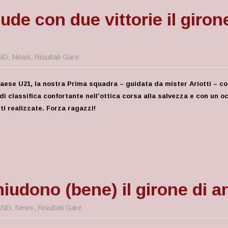
de con due vittorie il girone
ND
,
News
,
Risultati Gare
raese U21, la nostra Prima squadra – guidata da mister Ariotti – co
 classifica confortante nell’ottica corsa alla salvezza e con un oc
eti realizzate. Forza ragazzi!
iudono (bene) il girone di an
LND
,
News
,
Risultati Gare