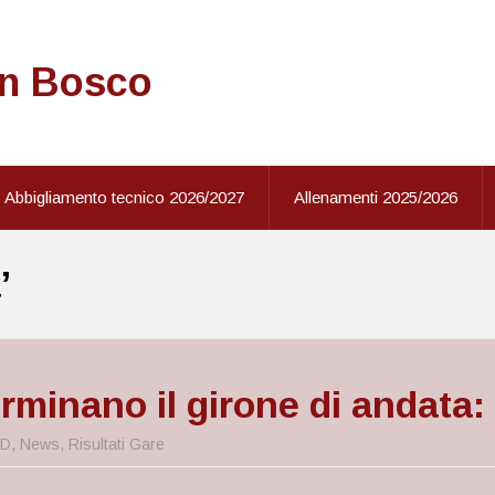
on Bosco
Abbigliamento tecnico 2026/2027
Allenamenti 2025/2026
’
rminano il girone di andata: 
ND
,
News
,
Risultati Gare