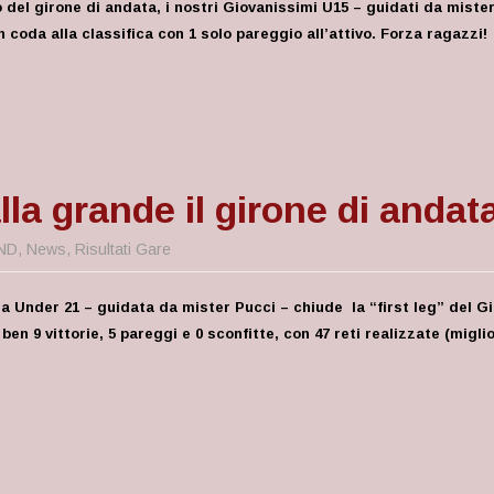
 del girone di andata, i nostri Giovanissimi U15 – guidati da mister
 coda alla classifica con 1 solo pareggio all’attivo. Forza ragazzi!
la grande il girone di andata
ND
,
News
,
Risultati Gare
dra Under 21 – guidata da mister Pucci – chiude la “first leg” del 
ben 9 vittorie, 5 pareggi e 0 sconfitte, con 47 reti realizzate (migli