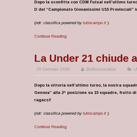
Dopo la sconfitta con CDM Futsal nell’ultimo turno
D del “Campionato Giovanissimi U15 Provinciali” in
(
ndr: classifica powered by
tuttocampo.it
)
Continue Reading
La Under 21 chiude al
29 Gennaio 2026
·
donboscocalcio
·
L
Dopo la vittoria nell’ultimo turno, la nostra squa
Genova” alla 2^ posizione
su 15 squadre, frutto di 
ragazzi!
(
ndr: classifica powered by
tuttocampo.it
)
Continue Reading