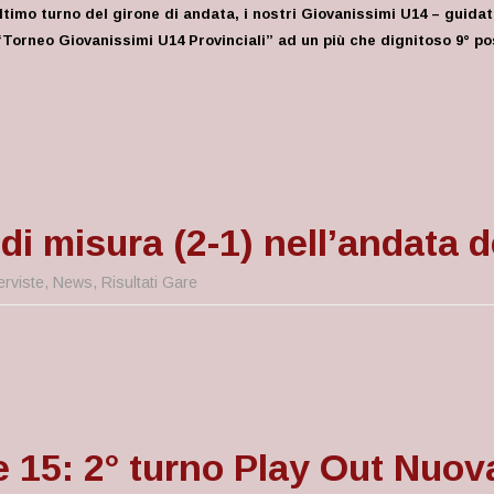
ltimo turno del girone di andata, i nostri Giovanissimi U14 – guida
“Torneo Giovanissimi U14 Provinciali” ad un più che dignitoso 9° pos
i misura (2-1) nell’andata d
erviste
,
News
,
Risultati Gare
e 15: 2° turno Play Out Nuo