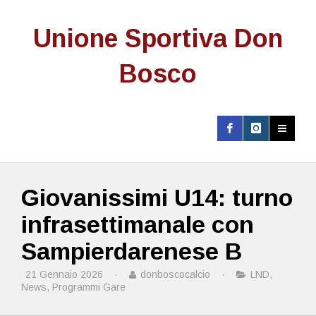
Unione Sportiva Don
Bosco
Giovanissimi U14: turno
infrasettimanale con
Sampierdarenese B
21 Gennaio 2026
·
donboscocalcio
·
LND
,
News
,
Programmi Gare