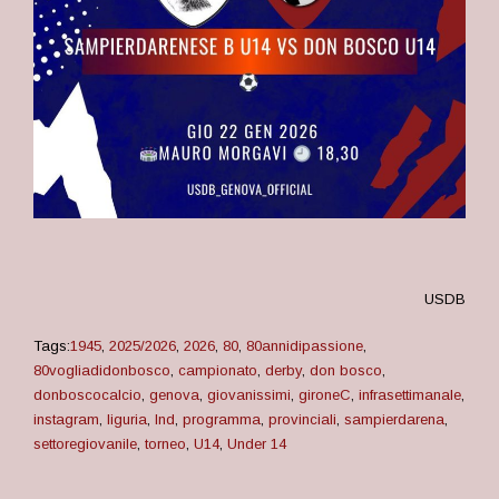
USDB
Tags:
1945
,
2025/2026
,
2026
,
80
,
80annidipassione
,
80vogliadidonbosco
,
campionato
,
derby
,
don bosco
,
donboscocalcio
,
genova
,
giovanissimi
,
gironeC
,
infrasettimanale
,
instagram
,
liguria
,
lnd
,
programma
,
provinciali
,
sampierdarena
,
settoregiovanile
,
torneo
,
U14
,
Under 14