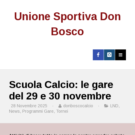
Unione Sportiva Don
Bosco
Scuola Calcio: le gare
del 29 e 30 novembre
28 Novembre 2025
·
donboscocalcio
·
LND
,
News
,
Programmi Gare
,
Tornei