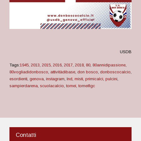
USDB
Tags:
1945
,
2013
,
2015
,
2016
,
2017
,
2018
,
80
,
80annidipassione
,
80vogliadidonbosco
,
attivitàdibase
,
don bosco
,
donboscocalcio
,
esordienti
,
genova
,
instagram
,
lnd
,
misti
,
primicalci
,
pulcini
,
sampierdarena
,
scuolacalcio
,
tornei
,
torneifigc
Contatti