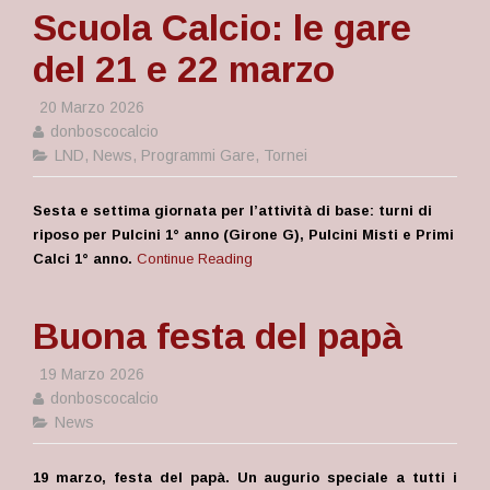
Scuola Calcio: le gare
del 21 e 22 marzo
20 Marzo 2026
donboscocalcio
LND
,
News
,
Programmi Gare
,
Tornei
Sesta e settima giornata per l’attività di base: turni di
riposo per Pulcini 1° anno (Girone G), Pulcini Misti e Primi
Calci 1° anno.
Continue Reading
Buona festa del papà
19 Marzo 2026
donboscocalcio
News
19 marzo, festa del papà. Un augurio speciale a tutti i