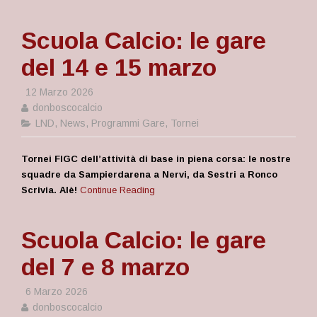
Scuola Calcio: le gare
del 14 e 15 marzo
12 Marzo 2026
donboscocalcio
LND
,
News
,
Programmi Gare
,
Tornei
Tornei FIGC dell’attività di base in piena corsa: le nostre
squadre da Sampierdarena a Nervi, da Sestri a Ronco
Scrivia. Alè!
Continue Reading
Scuola Calcio: le gare
del 7 e 8 marzo
6 Marzo 2026
donboscocalcio