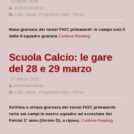
10 Aprile 2026
donboscocalcio
LND
,
News
,
Programmi Gare
,
Tornei
Nona giornata dei tornei FIGC primaverili: in campo solo 5
delle 9 squadre granata
Continue Reading
Scuola Calcio: le gare
del 28 e 29 marzo
27 Marzo 2026
donboscocalcio
LND
,
News
,
Programmi Gare
,
Tornei
Settima e ottava giornata dei tornei FIGC primaverili:
tutte sui campi le nostre squadre ad eccezione dei
Pulcini 1° anno (Girone D), a riposo.
Continue Reading