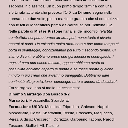
seconda in classifica. Un buon primo tempo termina con una
sfortunata autorete che provoca l’1-0. La Dinamo segna nella
ripresa altre due volte, poi la reazione granata che si concretizza
con le reti di
Moscariello prima e Sbardellati poi. Termina 3-2.
Nelle parole di
Mister Pistone
l’analisi dell’incontro: “
Partita
combattuta nel primo tempo ad armi pari, nonostante il divario
enormi di punti. Un episodio molto sfortunato a fine primo tempo ci
porta in svantaggio, condizionando poi tutto il secondo tempo. Ci
siamo disuniti e abbiamo preso due gol identici in contropiede. I
ragazzi però non hanno mollato, appena abbiamo avuto la
possibilità abbiamo riaperto la partita e se fosse durata qualche
minuto in più credo che avremmo pareggiato. Dobbiamo dare
continuità alla prestazione, comunque tutto è ancora da decidere
“.
Forza ragazzi, non si molla un centimetro!
Dinamo Santiago-Don Bosco 3-2
Marcatori:
Moscariello, Sbardellati
Formazione USDB:
Medicina, Tripodina, Galeano, Napoli,
Moscariello, Costa, Sbardellati, Tossio, Frassetto, Magliocco,
Perez
.
A disp.: Ceccaroni, Corazza, Garbarino, Iacona, Parodi,
Tuscano, Stalfieri.
All. Pistone.