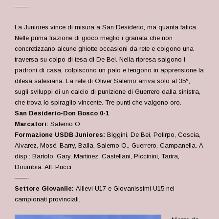
——-
La Juniores vince di misura a San Desiderio, ma quanta fatica.
Nelle prima frazione di gioco meglio i granata che non
concretizzano alcune ghiotte occasioni da rete e colgono una
traversa su colpo di tesa di De Bei. Nella ripresa salgono i
padroni di casa, colpiscono un palo e tengono in apprensione la
difesa salesiana. La rete di Oliver Salerno arriva solo al 35°,
sugli sviluppi di un calcio di punizione di Guerrero dalla sinistra,
che trova lo spiraglio vincente. Tre punti che valgono oro.
San Desiderio-Don Bosco 0-1
Marcatori:
Salerno O.
Formazione USDB Juniores:
Biggini, De Bei, Polirpo, Coscia,
Alvarez, Mosé, Barry, Balla, Salerno O., Guerrero, Campanella. A
disp.: Bartolo, Gary, Martinez, Castellani, Piccinini, Tarira,
Doumbia. All. Pucci.
——-
Settore Giovanile:
Allievi U17 e Giovanissimi U15 nei
campionati provinciali.