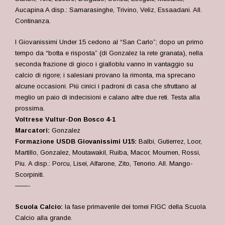
Aucapina A disp.: Samarasinghe, Trivino, Veliz, Essaadani. All.
Continanza.
I Giovanissimi Under 15 cedono al “San Carlo”; dopo un primo
tempo da “botta e risposta” (di Gonzalez la rete granata), nella
seconda frazione di gioco i gialloblu vanno in vantaggio su
calcio di rigore; i salesiani provano la rimonta, ma sprecano
alcune occasioni. Più cinici i padroni di casa che sfruttano al
meglio un paio di indecisioni e calano altre due reti. Testa alla
prossima.
Voltrese Vultur-Don Bosco 4-1
Marcatori:
Gonzalez
Formazione USDB Giovanissimi U15:
Balbi, Gutierrez, Loor,
Martillo, Gonzalez, Moutawakil, Ruiba, Macor, Moumen, Rossi,
Piu. A disp.: Porcu, Lisei, Alfarone, Zito, Tenorio. All. Mango-
Scorpiniti.
——-
Scuola Calcio:
la fase primaverile dei tornei FIGC della Scuola
Calcio alla grande.