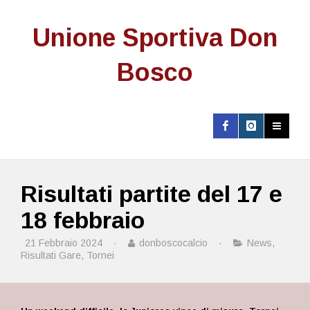
Unione Sportiva Don
Bosco
Risultati partite del 17 e
18 febbraio
21 Febbraio 2024
·
donboscocalcio
·
News
,
Risultati Gare
,
Tornei