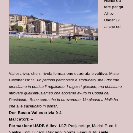
Niente da
fare per gli
Allievi
Under 17
anche col
Vallescrivia, che si rivela formazione quadrata e volitiva. Mister
Continanza: “
E’ un periodo particolare e sfortunato, ma i gol che
prendiamo in pratica li regaliamo. I ragazzi giocano, ma dobbiamo
ritrovare quell’entusiamso cha abbiamo avuto in Coppa del
Presidente. Sono certo che lo ritroveremo. Un plauso a Malisha
che si è sacrificato in porta
“.
Don Bosco-Vallescrivia 0-4
Marcatori:
–
Formazione USDB Allievi U17:
Ponjahettige, Marini, Parodi,
Santini, Torti, Lucero, Delgado, Sonza, Eseguiti, Musante,