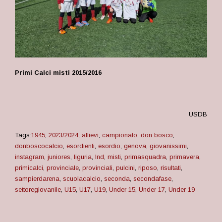
Primi Calci misti 2015/2016
USDB
Tags:
1945
,
2023/2024
,
allievi
,
campionato
,
don bosco
,
donboscocalcio
,
esordienti
,
esordio
,
genova
,
giovanissimi
,
instagram
,
juniores
,
liguria
,
lnd
,
misti
,
primasquadra
,
primavera
,
primicalci
,
provinciale
,
provinciali
,
pulcini
,
riposo
,
risultati
,
sampierdarena
,
scuolacalcio
,
seconda
,
secondafase
,
settoregiovanile
,
U15
,
U17
,
U19
,
Under 15
,
Under 17
,
Under 19