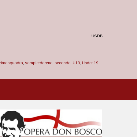
USDB
rimasquadra
,
sampierdarena
,
seconda
,
U19
,
Under 19