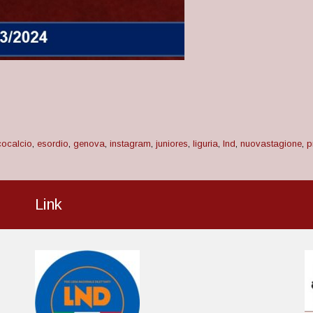
ocalcio
,
esordio
,
genova
,
instagram
,
juniores
,
liguria
,
lnd
,
nuovastagione
,
p
Link