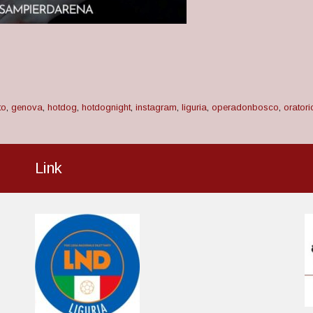
to
,
genova
,
hotdog
,
hotdognight
,
instagram
,
liguria
,
operadonbosco
,
oratori
Link