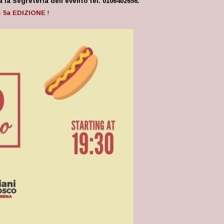
 Segreteria dell’evento tel. 0106402656.
– 5a EDIZIONE
!