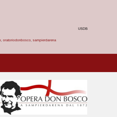
USDB
o
,
oratoriodonbosco
,
sampierdarena