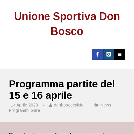
Unione Sportiva Don
Bosco
Programma partite del
15 e 16 aprile
14 Aprile 2023
·
donboscocalcio
·
News
,
Programmi Gare