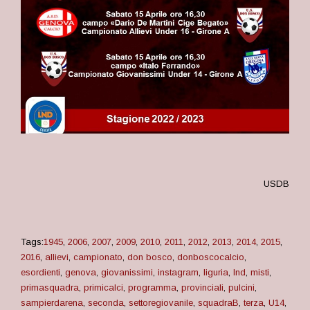
USDB
Tags:
1945
,
2006
,
2007
,
2009
,
2010
,
2011
,
2012
,
2013
,
2014
,
2015
,
2016
,
allievi
,
campionato
,
don bosco
,
donboscocalcio
,
esordienti
,
genova
,
giovanissimi
,
instagram
,
liguria
,
lnd
,
misti
,
primasquadra
,
primicalci
,
programma
,
provinciali
,
pulcini
,
sampierdarena
,
seconda
,
settoregiovanile
,
squadraB
,
terza
,
U14
,