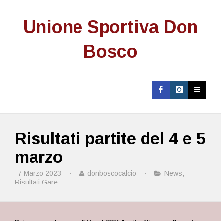
Unione Sportiva Don
Bosco
Risultati partite del 4 e 5
marzo
7 Marzo 2023
·
donboscocalcio
·
News
,
Risultati Gare