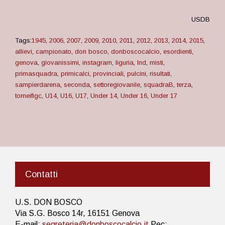
USDB
Tags:
1945
,
2006
,
2007
,
2009
,
2010
,
2011
,
2012
,
2013
,
2014
,
2015
,
allievi
,
campionato
,
don bosco
,
donboscocalcio
,
esordienti
,
genova
,
giovanissimi
,
instagram
,
liguria
,
lnd
,
misti
,
primasquadra
,
primicalci
,
provinciali
,
pulcini
,
risultati
,
sampierdarena
,
seconda
,
settoregiovanile
,
squadraB
,
terza
,
torneifigc
,
U14
,
U16
,
U17
,
Under 14
,
Under 16
,
Under 17
Contatti
U.S. DON BOSCO
Via S.G. Bosco 14r, 16151 Genova
E-mail:
segreteria@donboscocalcio.it
Pec: