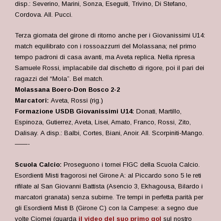
disp.: Severino, Marini, Sonza, Eseguiti, Trivino, Di Stefano,
Cordova. All. Pucci.
Terza giornata del girone di ritorno anche per i Giovanissimi U14:
match equilibrato con i rossoazzurri del Molassana; nel primo
tempo padroni di casa avanti, ma Aveta replica. Nella ripresa
Samuele Rossi, implacabile dal dischetto di rigore, poi il pari dei
ragazzi del “Mola”. Bel match.
Molassana Boero-Don Bosco 2-2
Marcatori:
Aveta, Rossi (rig.)
Formazione USDB Giovanissimi U14:
Donati, Martillo,
Espinoza, Gutierrez, Aveta, Lisei, Amato, Franco, Rossi, Zito,
Dalisay. A disp.: Balbi, Cortes, Biani, Anoir. All. Scorpiniti-Mango.
——-
Scuola Calcio:
Proseguono i tornei FIGC della Scuola Calcio.
Esordienti Misti fragorosi nel Girone A: al Piccardo sono 5 le reti
rifilate al San Giovanni Battista (Asencio 3, Ekhagousa, Bilardo i
marcatori granata) senza subirne. Tre tempi in perfetta parità per
gli Esordienti Misti B (Girone C) con la Campese: a segno due
volte Ciomei (guarda
il video del suo primo gol
sul nostro