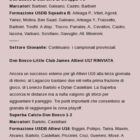
Marcatori:
Barbieri, Galeano, Castro, Barbieri
Formazione USDB Squadra B:
Arteaga P., Viteri, Agosti,
Yanez, Molina, Ben Saad, Galeano, Arteaga Y., Frassetto,
Barbieri, Trodhi
.
A disp.: Trucco, Parrales, A., Cevallos, Castro,
Iacona, Varbaro, Scrofano, Gavuglio. All. Minervini.
——-
Settore Giovanile:
Continuano i campionati provinciali.
Don Bosco-Little Club James
Allievi U17 RINVIATA
.
Ancora un successo esterno per gli Allievi U16 alla terza giornata
di ritorno; al Lagaccio bastano due reti nella prima frazione di
gioco, di Lorenzo Bartolo e Dylan Castellani. La Superba
accorcia le distanze ma a nulla valgono gli sforzi per
agguantare il pareggio. Tre punti importanti che consentono ai
granata di raggiungere la zona playoff.
Superba Calcio-Don Bosco 1-2
Marcatori:
Bartolo, Castellani
Formazione USDB Allievi U16:
Biggini, Polirpo, Tarira, Maxim,
Alvarez, Bartolo, Castellani, Piccinini, Cruz, Guerrero, Mosé. A