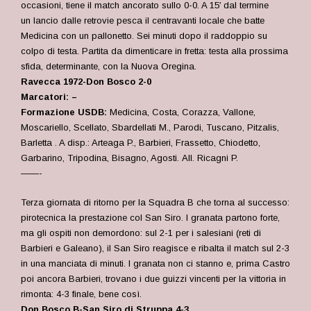
occasioni, tiene il match ancorato sullo 0-0. A 15′ dal termine
un lancio dalle retrovie pesca il centravanti locale che batte
Medicina con un pallonetto. Sei minuti dopo il raddoppio su
colpo di testa. Partita da dimenticare in fretta: testa alla prossima
sfida, determinante, con la Nuova Oregina.
Ravecca 1972-Don Bosco 2-0
Marcatori: –
Formazione USDB:
Medicina, Costa, Corazza, Vallone,
Moscariello, Scellato, Sbardellati M., Parodi, Tuscano, Pitzalis,
Barletta
. A disp.: Arteaga P., Barbieri, Frassetto, Chiodetto,
Garbarino, Tripodina, Bisagno, Agosti.
All. Ricagni P.
——-
Terza giornata di ritorno per la Squadra B che torna al successo:
pirotecnica la prestazione col San Siro. I granata partono forte,
ma gli ospiti non demordono: sul 2-1 per i salesiani (reti di
Barbieri e Galeano), il San Siro reagisce e ribalta il match sul 2-3
in una manciata di minuti. I granata non ci stanno e, prima Castro
poi ancora Barbieri, trovano i due guizzi vincenti per la vittoria in
rimonta: 4-3 finale, bene così.
Don Bosco B-San Siro di Struppa 4-3