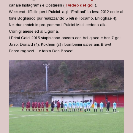
canale Instagram) e Costarelli (
il video del gol
).
Weekend difficile per i Pulcini: agli “Emiliani” la leva 2012 cede al
forte Bogliasco pur realizzando 5 reti (Filocamo, Ehioghae 4).
Nei due match in programma i Pulcini Misti cedono alla
Corniglianese ed al Ligorna.
I Primi Calci 2015 stupiscono ancora con bel gioco e ben 7 gol:
Jazo, Donald (4), Koxherri (2) i bomberini salesiani. Bravi!
Forza ragazzi… e forza Don Bosco!