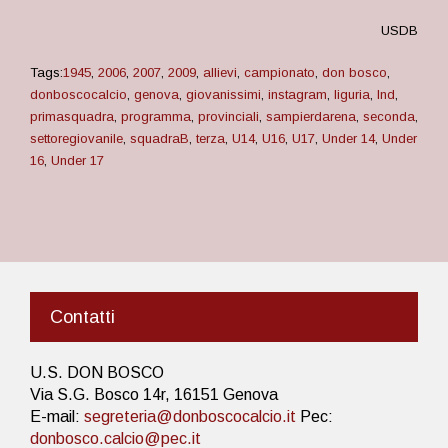
USDB
Tags:
1945
,
2006
,
2007
,
2009
,
allievi
,
campionato
,
don bosco
,
donboscocalcio
,
genova
,
giovanissimi
,
instagram
,
liguria
,
lnd
,
primasquadra
,
programma
,
provinciali
,
sampierdarena
,
seconda
,
settoregiovanile
,
squadraB
,
terza
,
U14
,
U16
,
U17
,
Under 14
,
Under
16
,
Under 17
Contatti
U.S. DON BOSCO
Via S.G. Bosco 14r, 16151 Genova
E-mail:
segreteria@donboscocalcio.it
Pec:
donbosco.calcio@pec.it