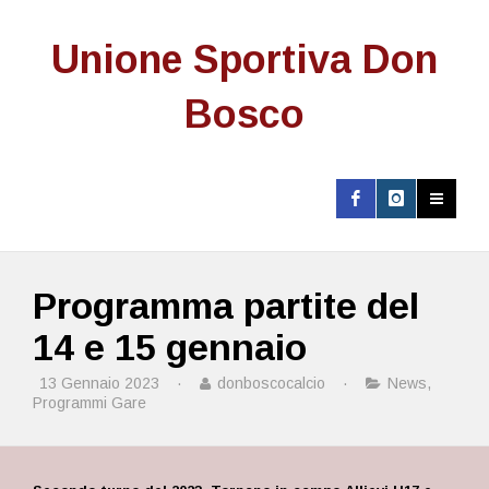
Unione Sportiva Don
Bosco
Programma partite del
14 e 15 gennaio
13 Gennaio 2023
·
donboscocalcio
·
News
,
Programmi Gare