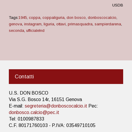
USDB
Tags:
1945
,
coppa
,
coppaliguria
,
don bosco
,
donboscocalcio
,
genova
,
instagram
,
liguria
,
ottavi
,
primasquadra
,
sampierdarena
,
seconda
,
ufficialelnd
Contatti
U.S. DON BOSCO
Via S.G. Bosco 14r, 16151 Genova
E-mail:
segreteria@donboscocalcio.it
Pec:
donbosco.calcio@pec.it
Tel: 0100987833
C.F. 80171760103 - P.IVA: 03549710105