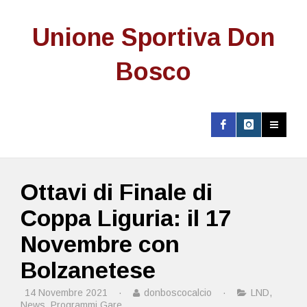
Unione Sportiva Don
Bosco
Ottavi di Finale di
Coppa Liguria: il 17
Novembre con
Bolzanetese
14 Novembre 2021
·
donboscocalcio
·
LND
,
News
,
Programmi Gare