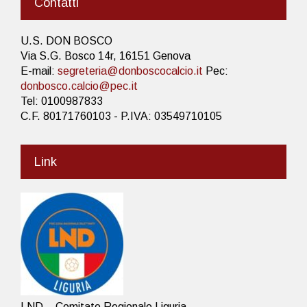
Contatti
U.S. DON BOSCO
Via S.G. Bosco 14r, 16151 Genova
E-mail:
segreteria@donboscocalcio.it
Pec:
donbosco.calcio@pec.it
Tel: 0100987833
C.F. 80171760103 - P.IVA: 03549710105
Link
LND – Comitato Regionale Liguria