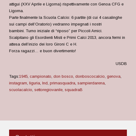
attigui (XXV Aprile e Ligorna) rispettivamente con Genoa CFG e
Ligorna.
Parte finalmente la Scuola Calcio: 6 partite (di cui 4 casalinghe
sui campi dell’Oratorio) vedranno impegnati i nostri
bambini. Turno iniziale di “riposo” per Piccoli Amici.
Scalpitano gli Esordienti Misti e Primi Calci 2013, ancora fermi in
attesa dell’inizio dei loro Gironi C e H.
Forza ragazzi… e buon divertimento!
USDB
Tags:
1945
,
campionato
,
don bosco
,
donboscocalcio
,
genova
,
instagram
,
liguria
,
lnd
,
primasquadra
,
sampierdarena
,
scuolacalcio
,
settoregiovanile
,
squadraB