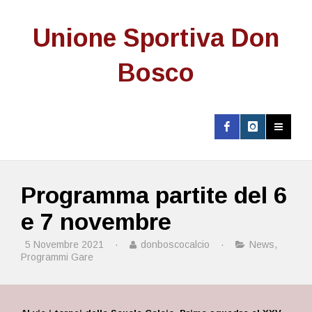
Unione Sportiva Don
Bosco
Programma partite del 6
e 7 novembre
5 Novembre 2021
·
donboscocalcio
·
News
,
Programmi Gare