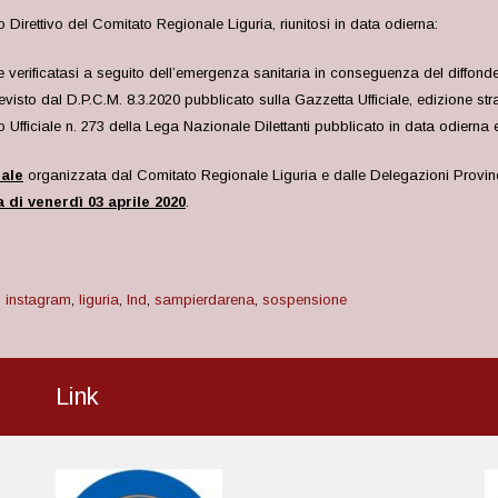
 Direttivo del Comitato Regionale Liguria, riunitosi in data odierna:
ne verificatasi a seguito dell’emergenza sanitaria in conseguenza del diffon
visto dal D.P.C.M. 8.3.2020 pubblicato sulla Gazzetta Ufficiale, edizione stra
Ufficiale n. 273 della Lega Nazionale Dilettanti pubblicato in data odierna 
iale
organizzata dal Comitato Regionale Liguria e dalle Delegazioni Provincial
a di
venerdì 03 aprile
2020
.
,
instagram
,
liguria
,
lnd
,
sampierdarena
,
sospensione
Link