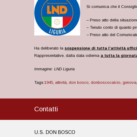
Si comunica che il Consiglio
– Preso atto della situazio
– Tenuto conto di quanto pre
– Preso atto del Comunicato 
Ha deliberato la
sospensione di tutta l’attività uffic
Rappresentative, dalla data odierna
a tutta la giornat
Immagine: LND Liguria
Tags:
1945
,
attività
,
don bosco
,
donboscocalcio
,
genova
Contatti
U.S. DON BOSCO