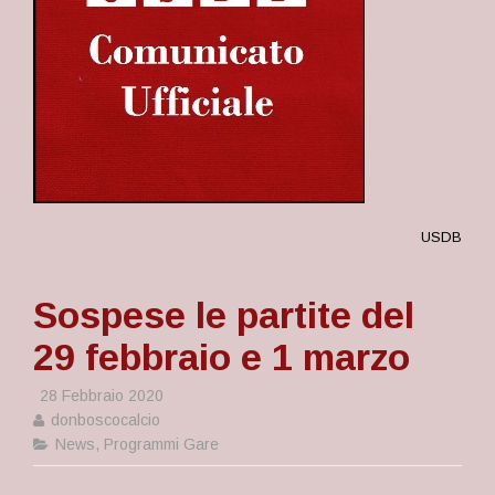
USDB
Sospese le partite del
29 febbraio e 1 marzo
28 Febbraio 2020
donboscocalcio
News
,
Programmi Gare