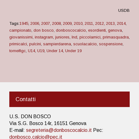
USDB
Tags:
1945
,
2006
,
2007
,
2008
,
2009
,
2010
,
2011
,
2012
,
2013
,
2014
,
campionato
,
don bosco
,
donboscocalcio
,
esordienti
,
genova
,
giovanissimi
,
instagram
,
juniores
,
lnd
,
piccolamici
,
primasquadra
,
primicalci
,
pulcini
,
sampierdarena
,
scuolacalcio
,
sospensione
,
torneifigc
,
U14
,
U19
,
Under 14
,
Under 19
Contatti
U.S. DON BOSCO
Via S.G. Bosco 14r, 16151 Genova
E-mail:
segreteria@donboscocalcio.it
Pec:
donbosco.calcio@pec.it