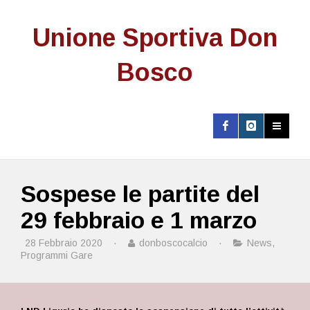
Unione Sportiva Don
Bosco
Sospese le partite del
29 febbraio e 1 marzo
28 Febbraio 2020
·
donboscocalcio
·
News
,
Programmi Gare