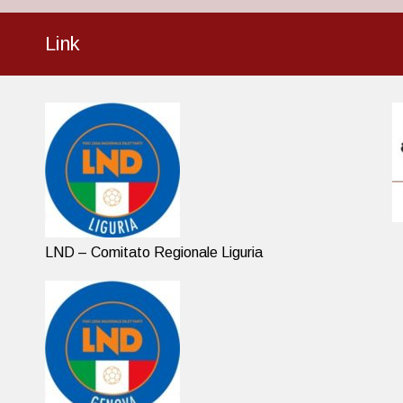
Link
LND – Comitato Regionale Liguria