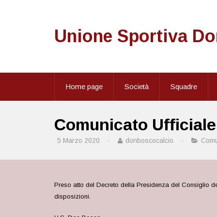
Unione Sportiva D
Home page
Società
Squadre
Comunicato Ufficiale
5 Marzo 2020
·
donboscocalcio
·
Comun
Preso atto del Decreto della Presidenza del Consiglio de
disposizioni.