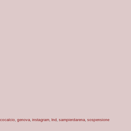
cocalcio
,
genova
,
instagram
,
lnd
,
sampierdarena
,
sospensione