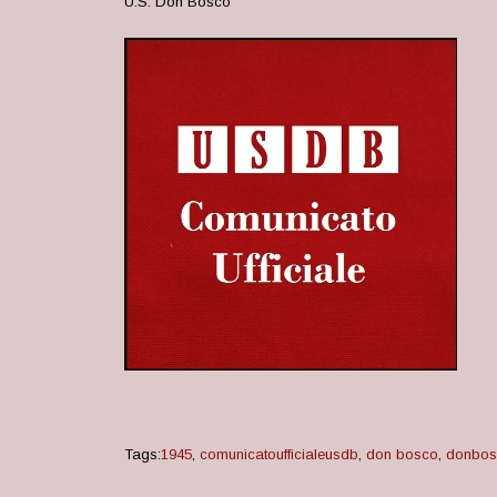
U.S. Don Bosco
Tags:
1945
,
comunicatoufficialeusdb
,
don bosco
,
donbos