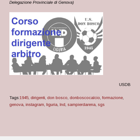
Delegazione Provinciale di Genova)
USDB
Tags:
1945
,
dirigenti
,
don bosco
,
donboscocalcio
,
formazione
,
genova
,
instagram
,
liguria
,
lnd
,
sampierdarena
,
sgs