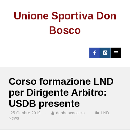
Unione Sportiva Don
Bosco
Corso formazione LND
per Dirigente Arbitro:
USDB presente
25 Ottobre 2019
·
donboscocalcio
·
LND
,
News