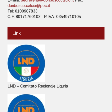
E-mail:
segreteria@donboscocalcio.it
Pec:
donbosco.calcio@pec.it
Tel: 0100987833
C.F. 80171760103 - P.IVA: 03549710105
Link
LND – Comitato Regionale Liguria