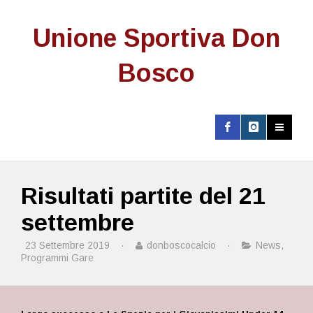
Unione Sportiva Don
Bosco
Risultati partite del 21
settembre
23 Settembre 2019
·
donboscocalcio
·
News
,
Programmi Gare