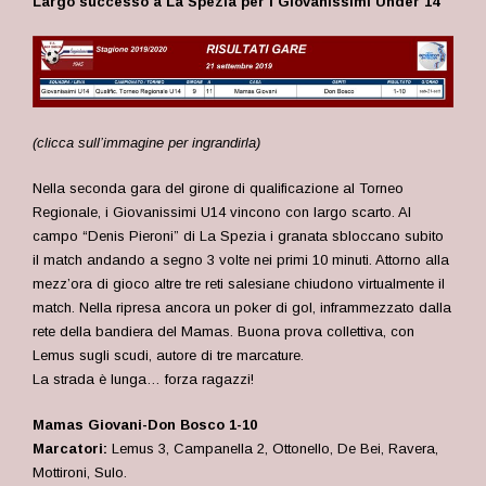
Largo successo a La Spezia per i Giovanissimi Under 14
(clicca sull’immagine per ingrandirla)
Nella seconda gara del girone di qualificazione al Torneo
Regionale, i Giovanissimi U14 vincono con largo scarto. Al
campo “Denis Pieroni” di La Spezia i granata sbloccano subito
il match andando a segno 3 volte nei primi 10 minuti. Attorno alla
mezz’ora di gioco altre tre reti salesiane chiudono virtualmente il
match. Nella ripresa ancora un poker di gol, inframmezzato dalla
rete della bandiera del Mamas. Buona prova collettiva, con
Lemus sugli scudi, autore di tre marcature.
La strada è lunga… forza ragazzi!
Mamas Giovani-Don Bosco 1-10
Marcatori:
Lemus 3, Campanella 2, Ottonello, De Bei, Ravera,
Mottironi, Sulo.