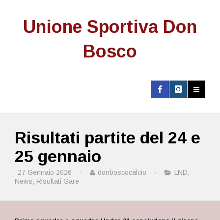
Unione Sportiva Don
Bosco
Risultati partite del 24 e
25 gennaio
27 Gennaio 2026
·
donboscocalcio
·
LND
,
News
,
Risultati Gare