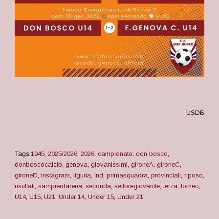
USDB
Tags:
1945
,
2025/2026
,
2026
,
campionato
,
don bosco
,
donboscocalcio
,
genova
,
giovanissimi
,
gironeA
,
gironeC
,
gironeD
,
instagram
,
liguria
,
lnd
,
primasquadra
,
provinciali
,
riposo
,
risultati
,
sampierdarena
,
seconda
,
settoregiovanile
,
terza
,
torneo
,
U14
,
U15
,
U21
,
Under 14
,
Under 15
,
Under 21